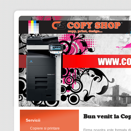
Bun venit la Co
Servicii
Copiere si printare
Firma noastra este formata din