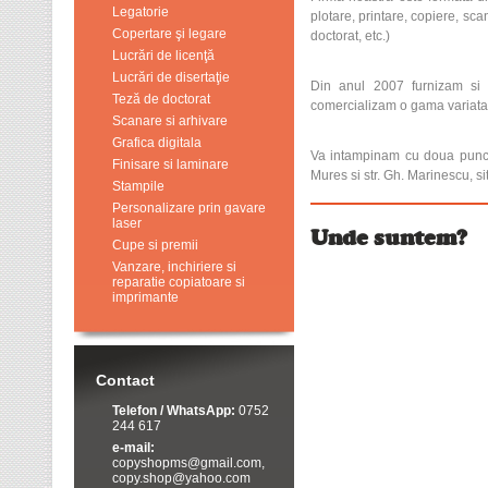
Legatorie
plotare, printare, copiere, scan
Copertare şi legare
doctorat, etc.)
Lucrări de licenţă
Lucrări de disertaţie
Din anul 2007 furnizam si s
Teză de doctorat
comercializam o gama variata d
Scanare si arhivare
Grafica digitala
Va intampinam cu doua puncte
Finisare si laminare
Mures si str. Gh. Marinescu, si
Stampile
Personalizare prin gavare
laser
Unde suntem?
Cupe si premii
Vanzare, inchiriere si
reparatie copiatoare si
imprimante
Contact
Telefon / WhatsApp:
0752
244 617
e-mail:
copyshopms@gmail.com,
copy.shop@yahoo.com