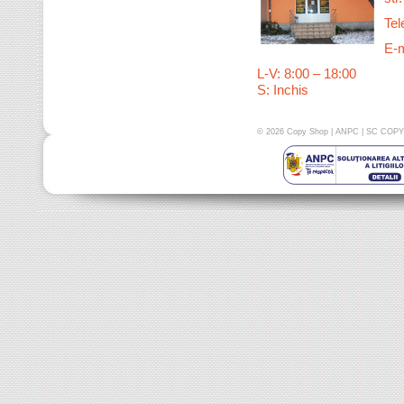
Tel
E-m
L-V: 8:00 – 18:00
S: Inchis
© 2026 Copy Shop |
ANPC
| SC COPY 