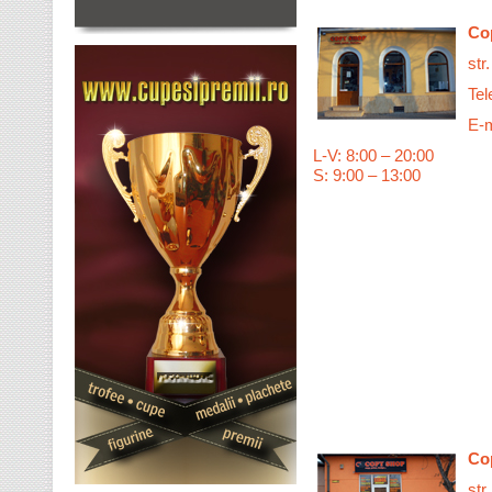
Co
str
Tel
E-m
L-V: 8:00 – 20:00
S: 9:00 – 13:00
Co
str